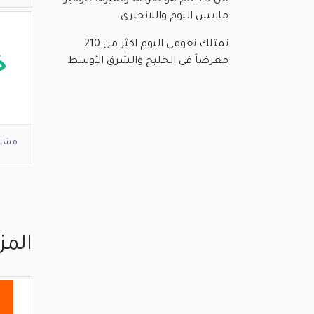
من 25 عام هو تفردها وتميزها بتوفير
ملابس النوم واللانجيري
تمتلك نعومي اليوم اكثر من 210
خ
معرضاً في الخليج والشرق الأوسط
مشاه
المز