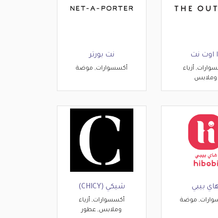
ا اوت نت
نت بورتر
وارات, أزياء
أكسسوارات, موضة
وملابس
اي بيبي
شيكي (CHICY)
وارات, موضة
أكسسوارات, أزياء
وملابس, عطور