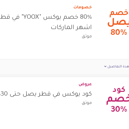
خصومات
خصم
80% خصم يوكس "YOOX"
صل
اشهر الماركات
80%
موثق
دة التفاصيل
عروض
كود
كود يوكس في قطر يصل حتى 30%
صم
موثق
30%