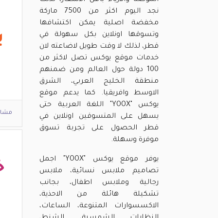
الموضة والازياء باقل الاسعار، لذلك
نجد اليوم اكثر من 7500 ماركة
مخفضة اصلية يمكن اكتشافها
ي
وتسوقها اونلاين بكل سهولة في
قطر، لذلك لا وقت طويل لاضاعته لان
خدمات موقع يوكس تصل لاكثر من
100 دولة حول العالم ومن ضمنهم
منطقة الخليج العربي، الشرق
الاوسط وافريقيا. كما يدعم موقع
يوكس "YOOX" اللغة العربية حتى
مشاه
يسهل على المتسوقين اونلاين في
قطر الحصول على تجربة تسوق
موفرة وسهلة.
يوفر موقع يوكس "YOOX" اجمل
خ
تصاميم ملابس نسائية، ملابس
رجالية وملابس اطفال، بجانب
تشكيلة هائلة من الاحذية،
الاكسسوارات المتنوعة، الساعات،