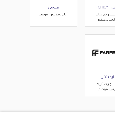
CHICY)
نعومي
وارات, أزياء
أزياء وملابس, موضة
ابس, عطور
ارفيتش
وارات, أزياء
بس, موضة, ..