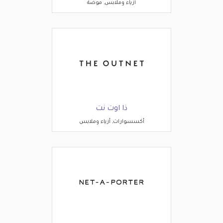
أزياء وملابس, موضة
ذا اوت نت
أكسسوارات, أزياء وملابس