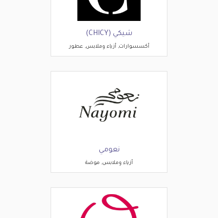
شيكي (CHICY)
أكسسوارات, أزياء وملابس, عطور
نعومي
أزياء وملابس, موضة