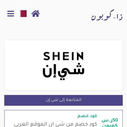
المتابعة إلى شي إن
كود خصم
50ر.س
كود خصم من شي ان الموقع العربي
كوبون