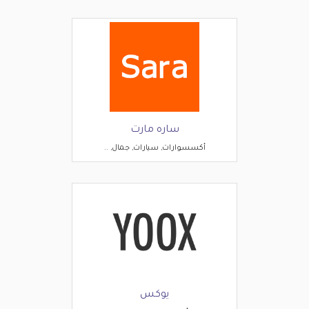
ساره مارت
أكسسوارات, سيارات, جمال, ..
يوكس