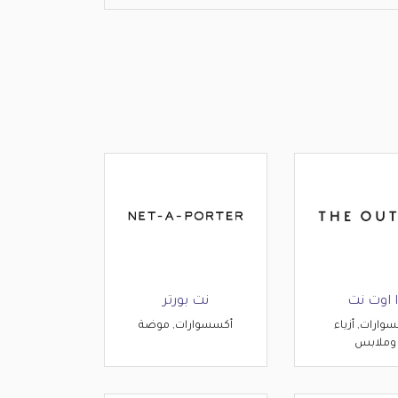
ا اوت نت
نت بورتر
وارات, أزياء
أكسسوارات, موضة
وملابس