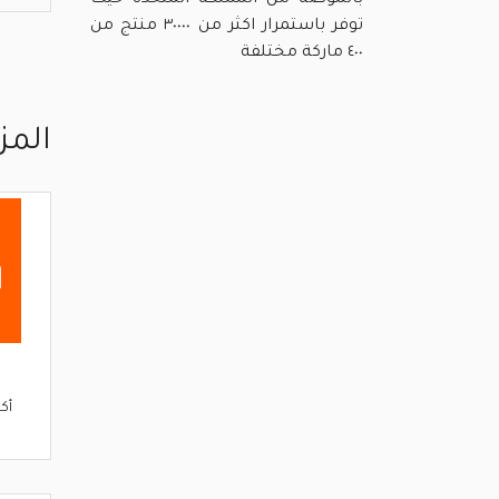
بالموضة من المملكة المتحدة حيث
توفر باستمرار اكثر من ٣٠٠٠٠ منتج من
٤٠٠ ماركة مختلفة
المز
أك