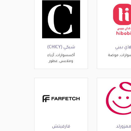
اي بيبي
شيكي (CHICY)
وارات, موضة
أكسسوارات, أزياء
وملابس, عطور
مزورلد
فارفيتش