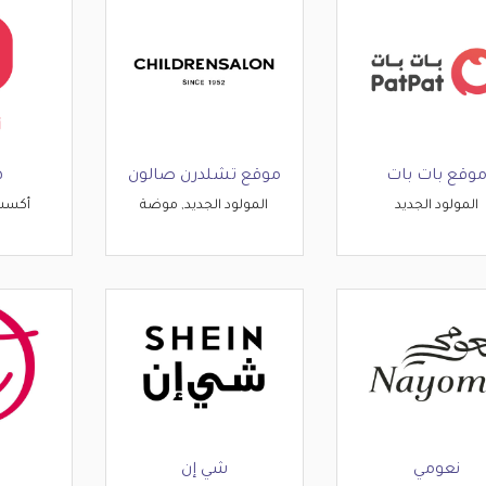
وقع بات بات
موقع تشلدرن صالون
ه
المولود الجديد
المولود الجديد, موضة
أكسس
نعومي
شي إن
م